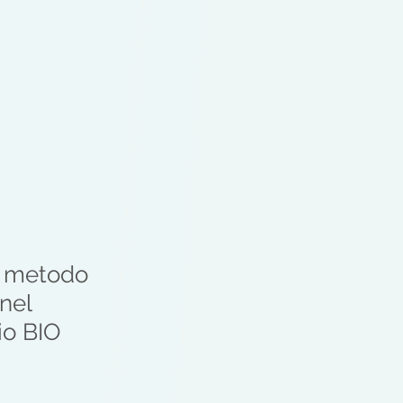
el metodo
nel
io BIO