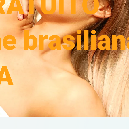
RATUITO
e brasilian
A