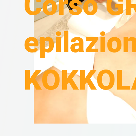
Corso G
epilazion
KOKKOL