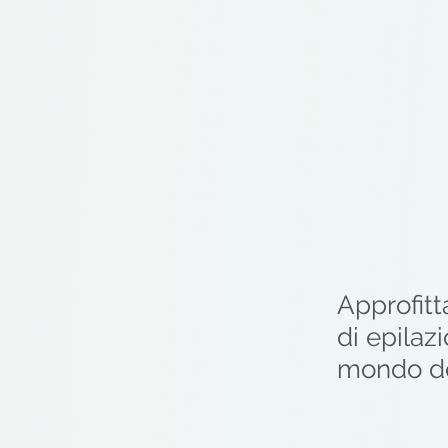
Approfitt
di epila
mondo dei