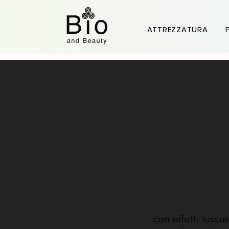
Prodott
ATTREZZATURA
con effetti lussuo