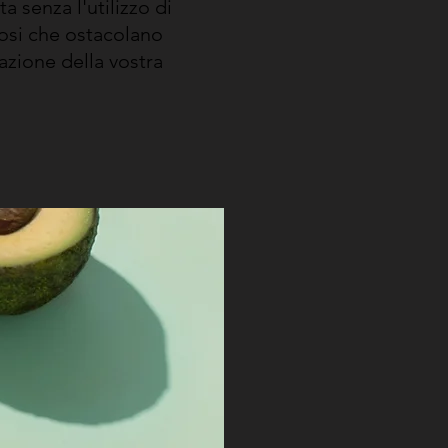
a senza l'utilizzo di
osi che ostacolano
razione della vostra