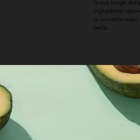
la sua lunga durat
ingredienti dann
la corretta respi
pelle.