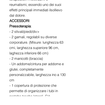
reumatismi, essendo uno dei suoi
effetti principali immediati ilsollievo
dal dolore.
ACCESSORI
:
Pressoterapia
:
- 2 stivali/piedi/div>
- 2 gamali, regolabli su diverse
corporature. (Misure: lunghezza 63
cmi, larghezza superiore 96 cm,
laghezza inferiore 66 cm)
- 2 manicotti (braccia)
- Un addome/cintura per addome e
glutei, completamente
personalzzabile, larghezza ino a 130
cm
- 1 copertura di protezione che
permette di organizzare i tubi in
pratche tasche laterali. Ciò
garantisce l'armonia visiva del