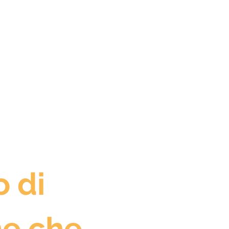
o di
ne che