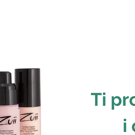
Ti p
i