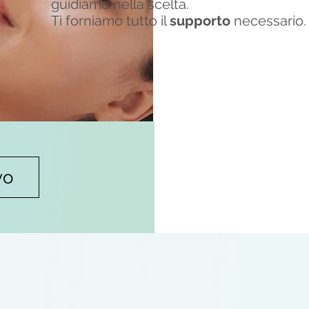
guidiamo nella scelta.
Ti forniamo tutto il
supporto
necessario.
vo