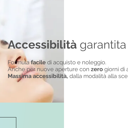
Accessibilità
garantita
Formula
facile
di acquisto e noleggio.
Anche per nuove aperture con
zero
giorni di a
Massima accessibilità,
dalla modalità alla sce