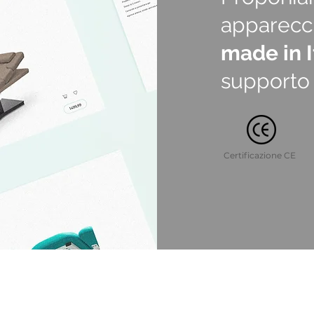
apparecch
made in I
supporto 
Certificazione CE