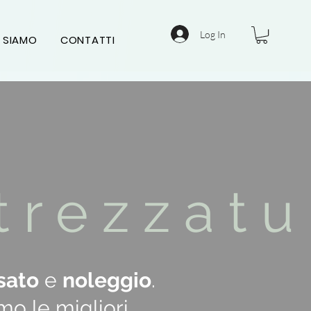
Log In
 SIAMO
CONTATTI
t r e z z a t u 
sato
e
noleggio
.
o le migliori