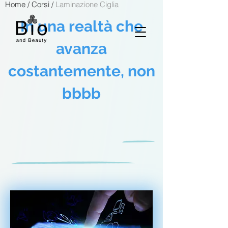
Home
/
Corsi
/
Laminazione Ciglia
In una realtà che
avanza
costantemente, non
bbbb