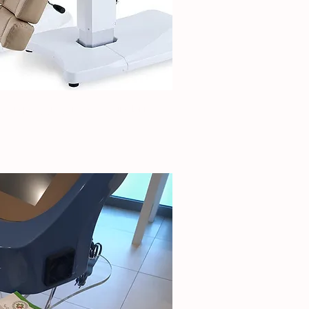
i con poggiagambe reclinabili
ick View