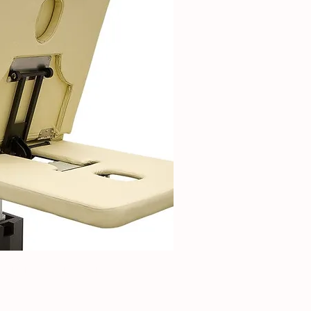
se nera e tre motori
ick View