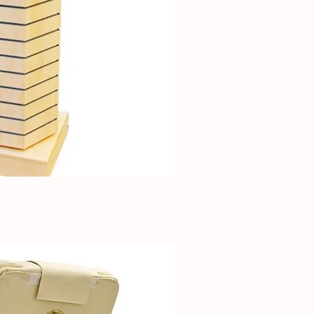
e
ick View