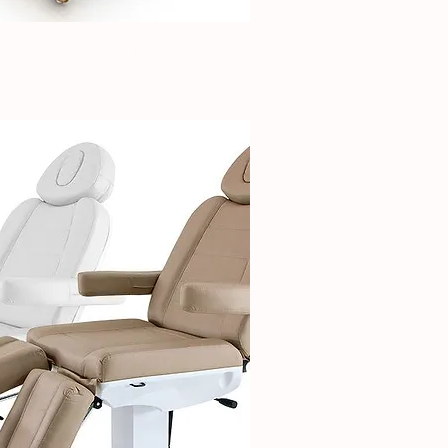
PA e Wellness con ripiano
ick View