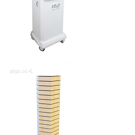
Pressoterapia Thermos Slim
Prezzo
1690,00 €