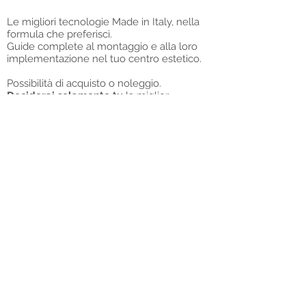
Le migliori tecnologie Made in Italy, nella
formula che preferisci.
Guide complete al montaggio e alla loro
implementazione nel tuo centro estetico.
Possibilità di acquisto o noleggio.
Deciderai solamente tu
la miglior
formula per accontentare le tue esigenze.
Le nostre Attrezzature